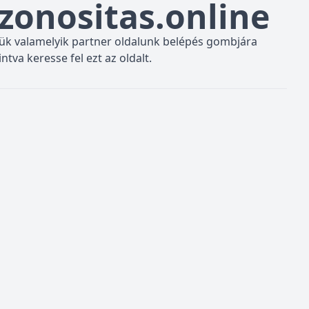
zonositas.online
ük valamelyik partner oldalunk belépés gombjára
intva keresse fel ezt az oldalt.